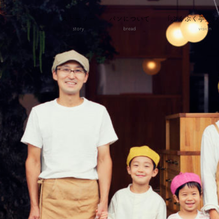
ストーリー
パンについて
「ぷくぷく亭」の
story
bread
vision