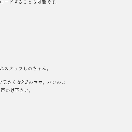
ロードすることも可能です。
隠れスタッフしのちゃん。
で気さくな2児のママ。パンのこ
お声かげ下さい。