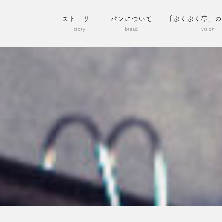
ストーリー
パンについて
「ぷくぷく亭」の
story
bread
vision