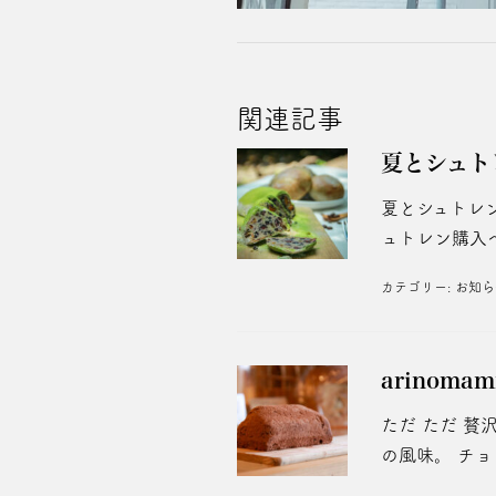
関連記事
夏とシュト
夏とシュトレ
ュトレン購入ペー
カテゴリー:
お知ら
arinom
ただ ただ 贅
の風味。 チョ