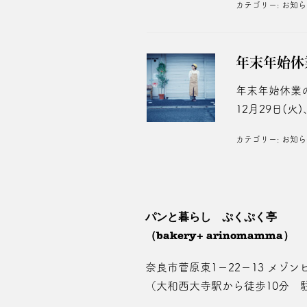
カテゴリー:
お知ら
年末年始休
年末年始休業の
12月29日(火
カテゴリー:
お知ら
パンと暮らし ぷくぷく亭
（bakery+ arinomamma）
奈良市菅原東1－22－13 メゾンピ
（大和西大寺駅から徒歩10分 