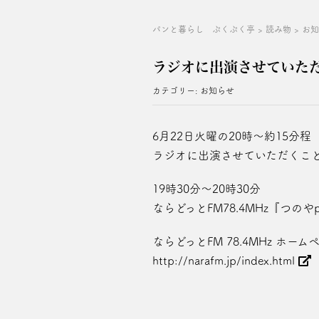
パンと暮らし ぷくぷく亭
>
読み物
>
お
ラジオに出演させていた
カテゴリー:
お知らせ
6月22日火曜の20時～約15分程
ラジオに出演させていただくこ
19時30分～20時30分
ならどっとFM78.4MHz『つのや
ならどっとFM 78.4MHz ホーム
http://narafm.jp/index.html