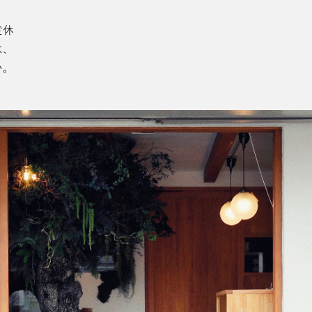
定休
は、
い。