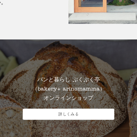
い。
パンと暮らし ぷくぷく亭
（bakery+ arinomamma）
オンラインショップ
詳しくみる