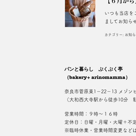
【６月から
いつも当店を
ましてお知らせ
カテゴリー:
お知ら
パンと暮らし ぷくぷく亭
（bakery+ arinomamma）
奈良市菅原東1－22－13 メゾンピ
（大和西大寺駅から徒歩10分 
営業時間：９時～１６時
定休日：日曜・月曜・火曜＋不
※臨時休業・営業時間変更など