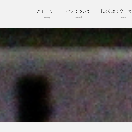
ストーリー
パンについて
「ぷくぷく亭」の
story
bread
vision