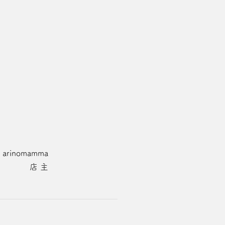
+ arinomamma
店 主