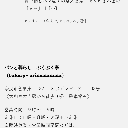
森で摘むパン屋での購入方法、ありのまんまの
「素材」「 […]
カテゴリー:
お知らせ
,
ありのまんま通信
パンと暮らし ぷくぷく亭
（bakery+ arinomamma）
奈良市菅原東1－22－13 メゾンピュアⅡ 102号
（大和西大寺駅から徒歩10分 駐車場有）
営業時間：９時～１６時
定休日：日曜・月曜・火曜＋不定休
※臨時休業・営業時間変更などは、