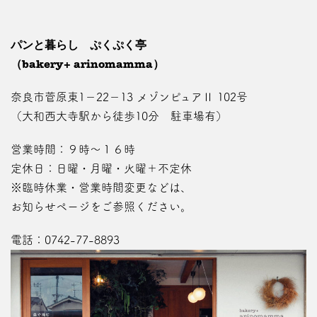
パンと暮らし ぷくぷく亭
（bakery+ arinomamma）
奈良市菅原東1－22－13 メゾンピュアⅡ 102号
（大和西大寺駅から徒歩10分 駐車場有）
営業時間：９時～１６時
定休日：日曜・月曜・火曜＋不定休
※臨時休業・営業時間変更などは、
お知らせページ
をご参照ください。
電話：
0742-77-8893