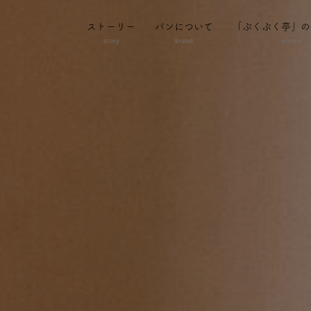
ストーリー
パンについて
「ぷくぷく亭」の
story
bread
vision