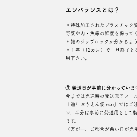
エンバランスとは？
＊特殊加工されたプラスチック
野菜や肉・魚等の鮮度を保って
＊誰のジップロックか分かるよ
＊１年（12カ月）で一旦終了
用下さい。
③ 発送日が事前に分かっていま
今までは発送時の発送完了メー
「通年おうえん便 eco」では
ン、半分は事前に発送用として
ます。
（万が一、ご都合が悪い日が発