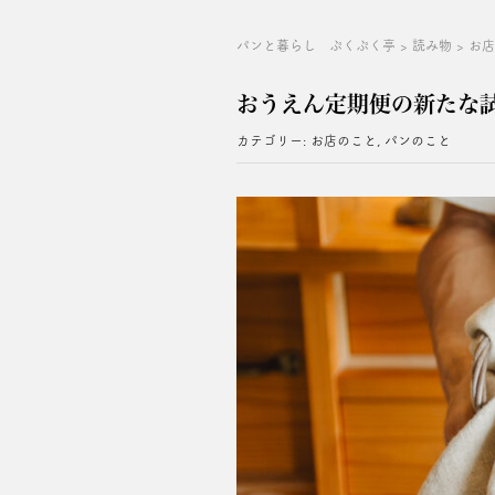
パンと暮らし ぷくぷく亭
>
読み物
>
お
おうえん定期便の新たな
カテゴリー:
お店のこと
,
パンのこと