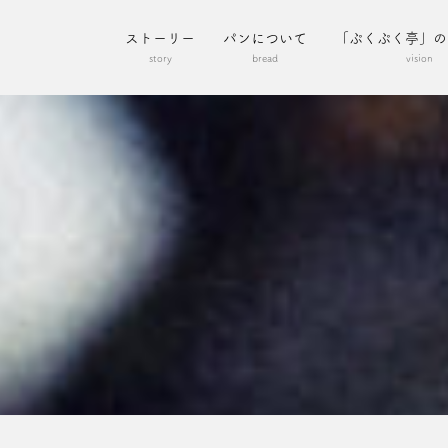
ストーリー
パンについて
「ぷくぷく亭」の
story
bread
vision