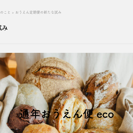
店のこと
>
おうえん定期便の新たな試み
試み
通年おうえん便 eco