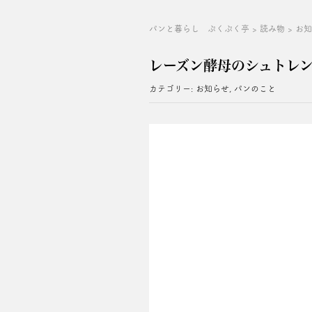
パンと暮らし ぷくぷく亭
>
読み物
>
お
レーズン酵母のシュトレン2
カテゴリー:
お知らせ
,
パンのこと