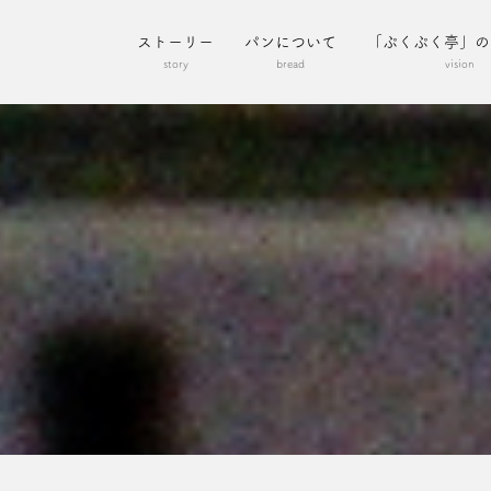
ストーリー
パンについて
「ぷくぷく亭」の
story
bread
vision